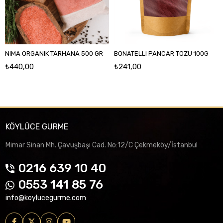
NIMA ORGANIK TARHANA 500 GR
BONATELLI PANCAR TOZU 100G
₺440,00
₺241,00
KÖYLÜCE GURME
Mimar Sinan Mh. Çavuşbaşı Cad. No:12/C Çekmeköy/İstanbul
0216 639 10 40
0553 141 85 76
info@koylucegurme.com