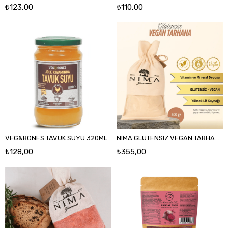
₺123,00
₺110,00
VEG&BONES TAVUK SUYU 320ML
NIMA GLUTENSIZ VEGAN TARHANA 500 GR
₺128,00
₺355,00