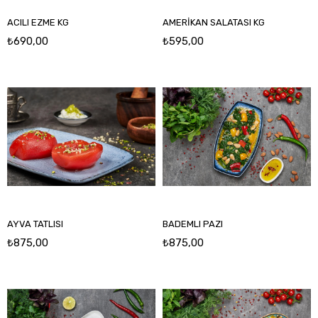
ACILI EZME KG
AMERİKAN SALATASI KG
₺690,00
₺595,00
AYVA TATLISI
BADEMLI PAZI
₺875,00
₺875,00