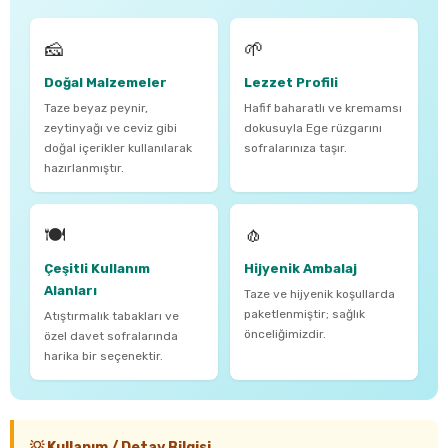
🧀
🌱
Doğal Malzemeler
Lezzet Profili
Taze beyaz peynir,
Hafif baharatlı ve kremamsı
zeytinyağı ve ceviz gibi
dokusuyla Ege rüzgarını
doğal içerikler kullanılarak
sofralarınıza taşır.
hazırlanmıştır.
🍽️
🧄
Çeşitli Kullanım
Hijyenik Ambalaj
Alanları
Taze ve hijyenik koşullarda
paketlenmiştir; sağlık
Atıştırmalık tabakları ve
önceliğimizdir.
özel davet sofralarında
harika bir seçenektir.
💡 Kullanım / Detay Bilgisi