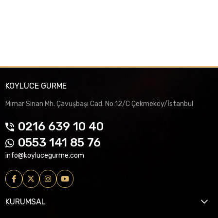
KÖYLÜCE GURME
Mimar Sinan Mh. Çavuşbaşı Cad. No:12/C Çekmeköy/İstanbul
0216 639 10 40
0553 141 85 76
info@koylucegurme.com
KURUMSAL