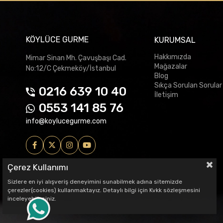
KÖYLÜCE GURME
KURUMSAL
Hakkımızda
Mimar Sinan Mh. Çavuşbaşı Cad.
Mağazalar
No:12/C Çekmeköy/İstanbul
Blog
Sıkça Sorulan Sorular
0216 639 10 40
İletişim
0553 141 85 76
info@koylucegurme.com
Çerez Kullanımı
Sizlere en iyi alışveriş deneyimini sunabilmek adına sitemizde
çerezler(cookies) kullanmaktayız. Detaylı bilgi için Kvkk sözleşmesini
inceleyebilirsiniz.