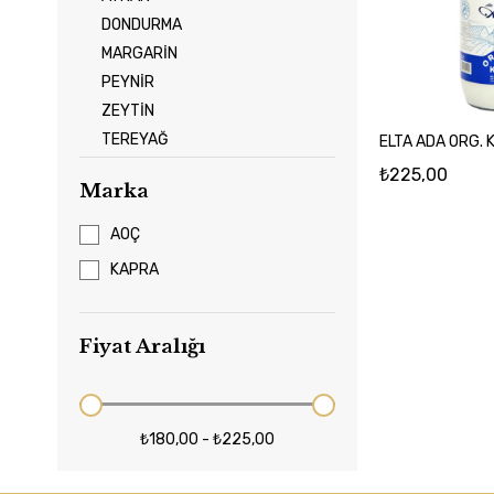
DONDURMA
MARGARİN
PEYNİR
ZEYTİN
TEREYAĞ
ELTA ADA ORG. 
SÜT
₺225,00
Marka
SÜTLÜ TATLI-KREMA
YOĞURT
AOÇ
YUMURTA
KAPRA
Fiyat Aralığı
₺180,00 - ₺225,00