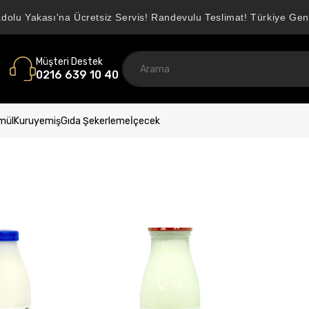
adolu Yakası'na Ücretsiz Servis! Randevulu Teslimat! Türkiye Gen
Müşteri Destek
0216 639 10 40
mül
Kuruyemiş
Gıda Şekerleme
İçecek