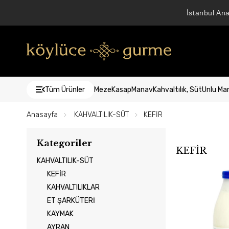
İstanbul An
Tüm Ürünler
Meze
Kasap
Manav
Kahvaltılık, Süt
Unlu Ma
Anasayfa
KAHVALTILIK-SÜT
KEFİR
Kategoriler
KEFİR
KAHVALTILIK-SÜT
KEFİR
KAHVALTILIKLAR
ET ŞARKÜTERİ
KAYMAK
AYRAN