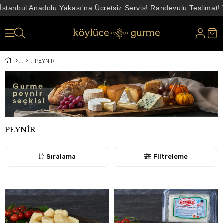
İlk alışverişe özel 500 TL indirim
PEYNİR
PEYNİR
Sıralama
Filtreleme