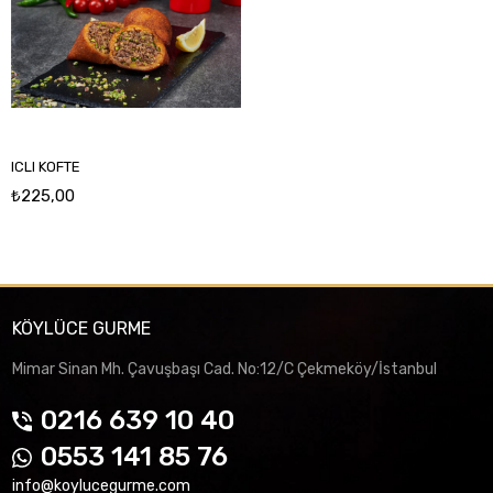
ICLI KOFTE
₺225,00
KÖYLÜCE GURME
Mimar Sinan Mh. Çavuşbaşı Cad. No:12/C Çekmeköy/İstanbul
0216 639 10 40
0553 141 85 76
info@koylucegurme.com