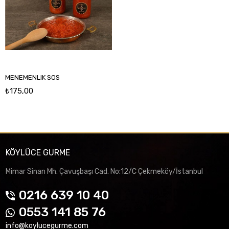
MENEMENLIK SOS
₺175,00
KÖYLÜCE GURME
Mimar Sinan Mh. Çavuşbaşı Cad. No:12/C Çekmeköy/İstanbul
0216 639 10 40
0553 141 85 76
info@koylucegurme.com