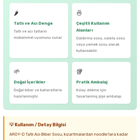
🌶️
🍜
Tatlı ve Acı Denge
Çeşitli Kullanım
Alanları
Tatlı ve acı tatların
mükemmel uyumunu sunar.
Daldırma sosu, salata sosu
veya yemek sosu olarak
kullanılabilir.
🌱
🥡
Doğal İçerikler
Pratik Ambalaj
Doğal biber ve baharatlarla
Kolay dökme için
hazırlanmıştır.
tasarlanmış şişe ambalajı.
💡 Kullanım / Detay Bilgisi
AROY-D Tatlı Acı Biber Sosu, kızartmalardan noodle'lara kadar