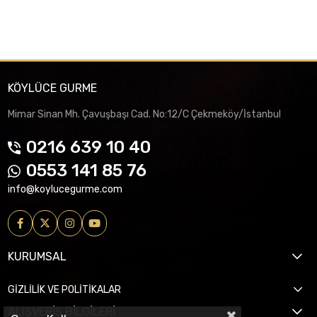
KÖYLÜCE GURME
Mimar Sinan Mh. Çavuşbaşı Cad. No:12/C Çekmeköy/İstanbul
0216 639 10 40
0553 141 85 76
info@koylucegurme.com
KURUMSAL
GİZLİLİK VE POLİTİKALAR
ALIŞVERİŞ BİLGİLERİ