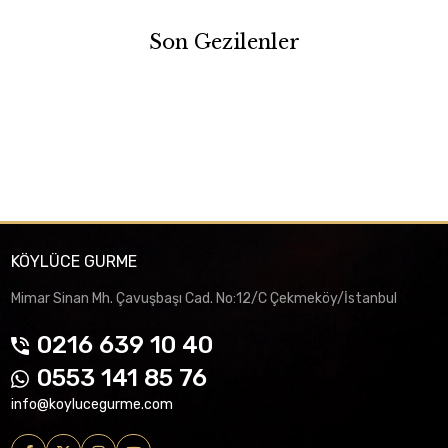
Son Gezilenler
KÖYLÜCE GURME
Mimar Sinan Mh. Çavuşbaşı Cad. No:12/C Çekmeköy/İstanbul
0216 639 10 40
0553 141 85 76
info@koylucegurme.com