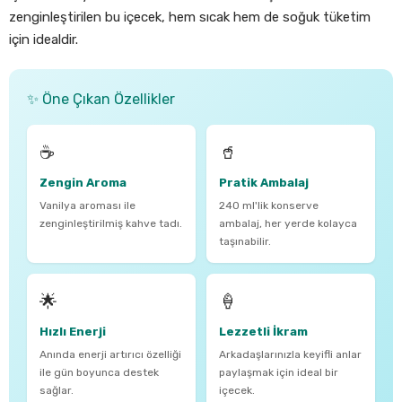
zenginleştirilen bu içecek, hem sıcak hem de soğuk tüketim
için idealdir.
✨ Öne Çıkan Özellikler
☕
🥤
Zengin Aroma
Pratik Ambalaj
Vanilya aroması ile
240 ml'lik konserve
zenginleştirilmiş kahve tadı.
ambalaj, her yerde kolayca
taşınabilir.
🌟
🍦
Hızlı Enerji
Lezzetli İkram
Anında enerji artırıcı özelliği
Arkadaşlarınızla keyifli anlar
ile gün boyunca destek
paylaşmak için ideal bir
sağlar.
içecek.